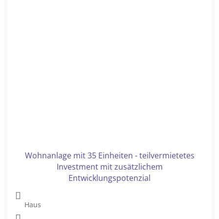
Haus
Elsterberg
Dieses großzügige Mehrfamilienhaus in Elsterberg stellt
eine äußerst interessante Investitionsmöglichkeit mit...
1.863 m²
4.799 m²
90
499.000 €
Provisionsfrei-Charmante Doppelhaushälfte mit
PV-Anlage, Pool und Carport in ruhiger Lage
Doppelhaushälfte