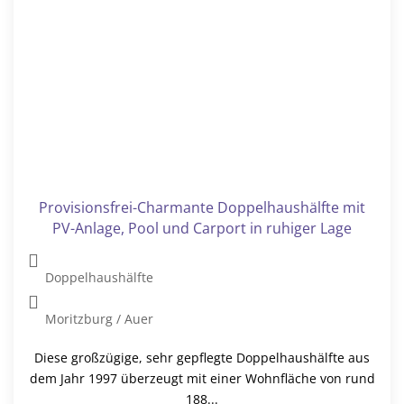
Zum Verkauf steht eine echte Rarität im Herzen von
Großenhain. Zentral gelegen am Markt, direkt neben
dem Schloss in...
134 m²
180 m²
5
335.000 €