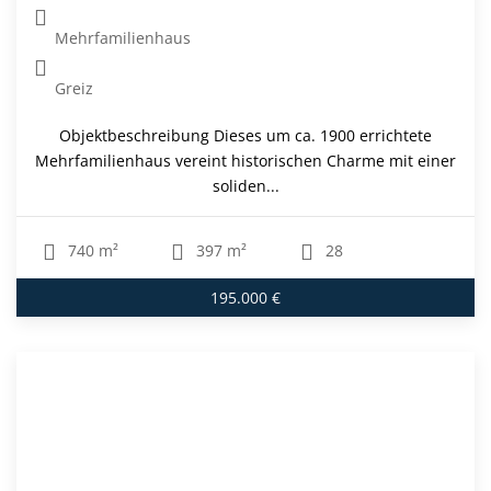
Mehrfamilienhaus
Greiz
Objektbeschreibung Dieses um ca. 1900 errichtete
Mehrfamilienhaus vereint historischen Charme mit einer
soliden...
740 m²
397 m²
28
195.000 €
Wohnanlage mit 35 Einheiten - teilvermietetes
Investment mit zusätzlichem
Entwicklungspotenzial