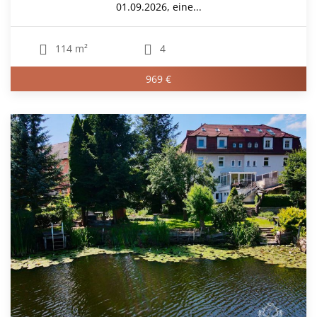
01.09.2026, eine...
114 m²
4
969 €