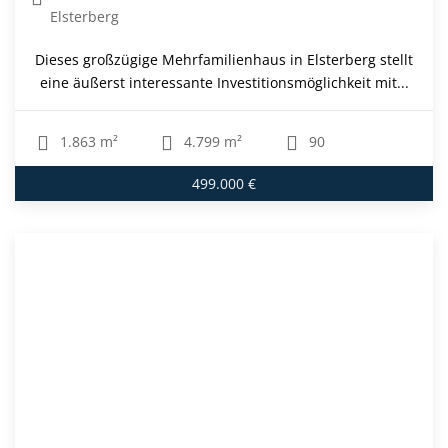
Moritzburg / Auer
Diese großzügige, sehr gepflegte Doppelhaushälfte aus
dem Jahr 1997 überzeugt mit einer Wohnfläche von rund
188...
188 m²
350 m²
6
489.000 €
VON PRIVAT-EINFAMILIENHAUS IN ZENRALER LAGE
MIT GARTEN UND BLICK AUF DAS SCHLOSS
Einfamilienhaus
Großenhain