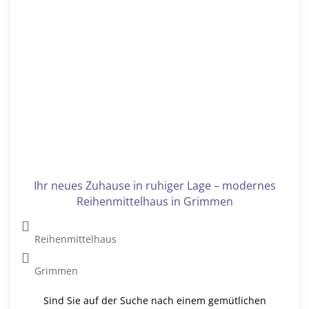
Charmanter Bungalow mit weitläufigem
Gartenparadies in Hoyerswerda
Bungalow
Hoyerswerda