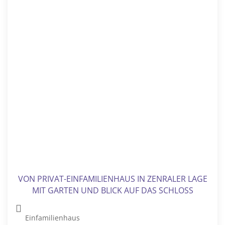
Reihenmittelhaus in Grimmen
Reihenmittelhaus
Grimmen
Sind Sie auf der Suche nach einem gemütlichen
Eigenheim in einer ruhigen und familienfreundlichen
Umgebung? Dann...
110 m²
183 m²
4
210.000 €
Raum für Leben und Leidenschaft – Zwei
Wohnungen & eigene Tischlerei