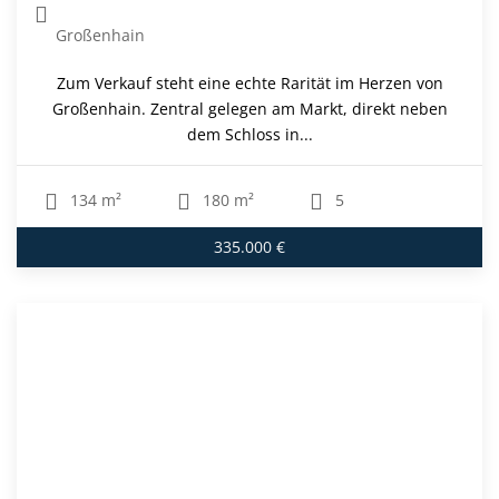
Haus
Roßleben-Wiehe
Bei dem angebotenen Objekt handelt es sich um ein
vielseitig nutzbares Ensemble, bestehend aus einem
historischen...
286 m²
5.224 m²
11
269.000 €