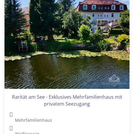
Rarität am See - Exklusives Mehrfamilienhaus mit
privatem Seezugang
Mehrfamilienhaus
Weißwasser