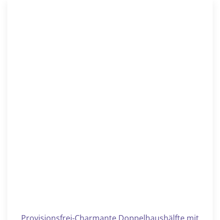
Provisionsfrei-Charmante Doppelhaushälfte mit
PV-Anlage, Pool und Carport in ruhiger Lage
Doppelhaushälfte
Moritzburg / Auer
Diese großzügige, sehr gepflegte Doppelhaushälfte aus
dem Jahr 1997 überzeugt mit einer Wohnfläche von rund
188...
188 m²
350 m²
6
489.000 €