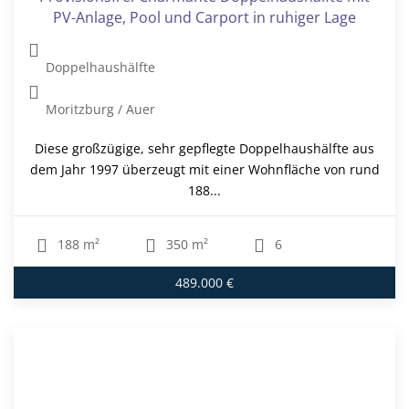
VON PRIVAT-EINFAMILIENHAUS IN ZENRALER LAGE
MIT GARTEN UND BLICK AUF DAS SCHLOSS
Einfamilienhaus
Großenhain
Zum Verkauf steht eine echte Rarität im Herzen von
Großenhain. Zentral gelegen am Markt, direkt neben
dem Schloss in...
134 m²
180 m²
5
335.000 €
Ihr neues Zuhause in ruhiger Lage – modernes