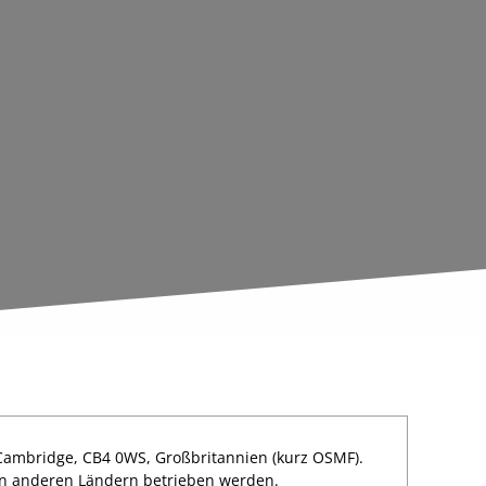
 Cambridge, CB4 0WS, Großbritannien (kurz OSMF).
 in anderen Ländern betrieben werden.