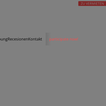
ZU VERMIETEN
bung
Recesionen
Kontakt
participate now!