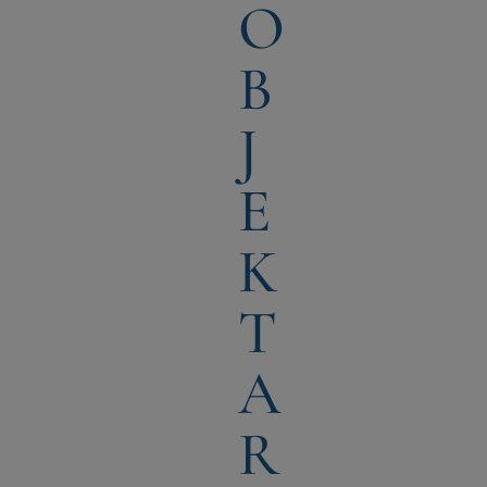
O
B
J
E
K
T
A
R