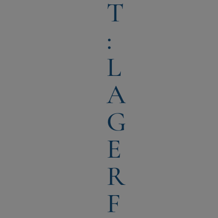
T
:
L
A
G
E
R
F