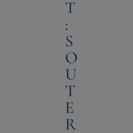
T
:
S
O
U
T
E
R