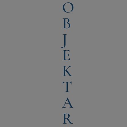
O
B
J
E
K
T
A
R