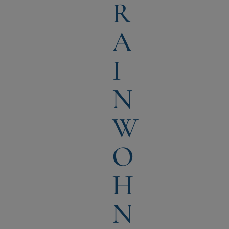
R
A
I
N
W
O
H
N