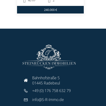
40 m²
2
240.000 €
Bahnhofstraße 5
01445 Radebeul
+49 (0) 176 758 632 79
info@S-R-Immo.de