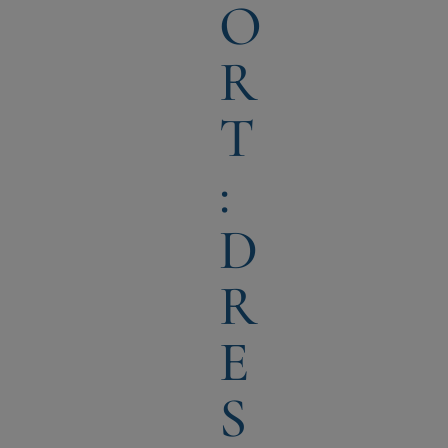
O
R
T
:
D
R
E
S