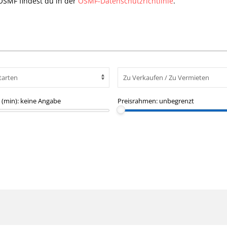
OSMF findest du in der
OSMF-Datenschutzrichtlinie
.
(min):
keine Angabe
Preisrahmen:
unbegrenzt