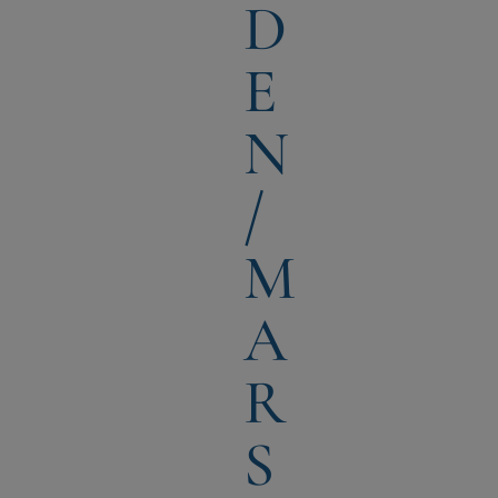
D
E
N
/
M
A
R
S