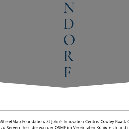
N
D
O
R
F
StreetMap Foundation, St John’s Innovation Centre, Cowley Road,
g zu Servern her, die von der OSMF im Vereinigten Königreich und