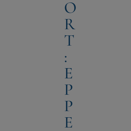
O
R
T
:
E
P
P
E