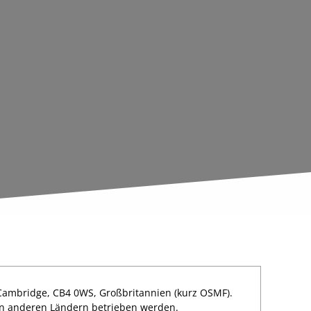
 Cambridge, CB4 0WS, Großbritannien (kurz OSMF).
 in anderen Ländern betrieben werden.