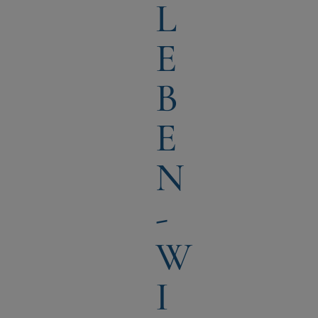
E
B
E
N
-
W
I
E