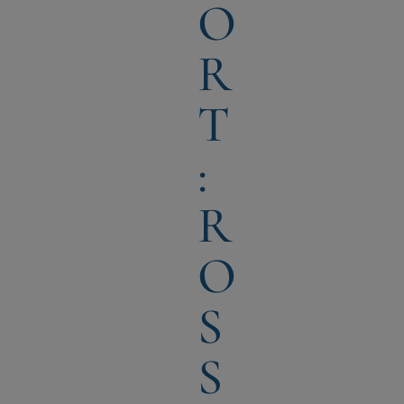
O
R
T
:
R
O
SS
L