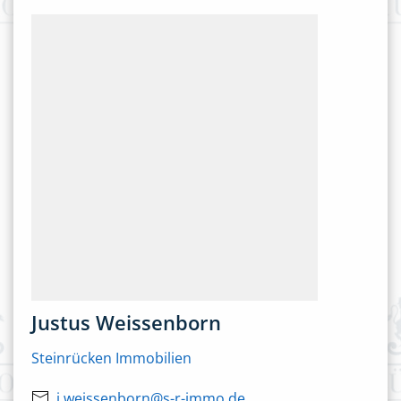
Justus Weissenborn
Steinrücken Immobilien
j.weissenborn@s-r-immo.de