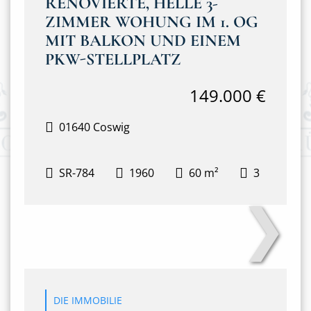
RENOVIERTE, HELLE 3-
ZIMMER WOHUNG IM 1. OG
MIT BALKON UND EINEM
PKW-STELLPLATZ
149.000 €
01640 Coswig
SR-784
1960
60 m²
3
❯
Balkon
DIE IMMOBILIE