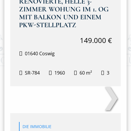
RENOVIERTE, HELLE 3-
ZIMMER WOHUNG IM 1. OG
MIT BALKON UND EINEM
PKW-STELLPLATZ
149.000 €
01640 Coswig
SR-784
1960
60 m²
3
❯
Balkon
DIE IMMOBILIE