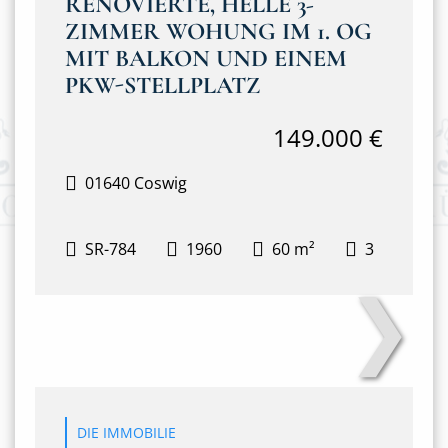
RENOVIERTE, HELLE 3-
ZIMMER WOHUNG IM 1. OG
MIT BALKON UND EINEM
PKW-STELLPLATZ
149.000 €
01640 Coswig
SR-784
1960
60 m²
3
❯
Balkon
DIE IMMOBILIE