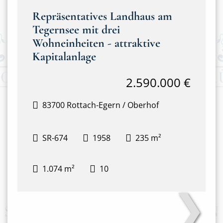
Repräsentatives Landhaus am
Tegernsee mit drei
Wohneinheiten - attraktive
Kapitalanlage
2.590.000 €
83700 Rottach-Egern / Oberhof
SR-674
1958
235 m²
1.074 m²
10
❯
IMG_2036~2