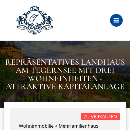
Zum
Inhalt
springen
REPRÄSENTATIVES LANDHAUS
AM TEGERNSEE MIT DREI
WOHNEINHEITEN -
ATTRAKTIVE KAPITALANLAGE
ZU VERKAUFEN
Wohnimmobilie > Mehrfamilienhaus