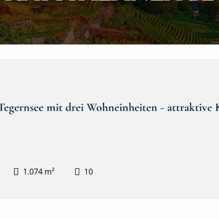
egernsee mit drei Wohneinheiten - attraktive 
1.074 m²
10
IMG_2036~2