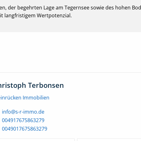
iten, der begehrten Lage am Tegernsee sowie des hohen Bod
it langfristigem Wertpotenzial.
hristoph Terbonsen
einrücken Immobilien
info@s-r-immo.de
004917675863279
0049017675863279