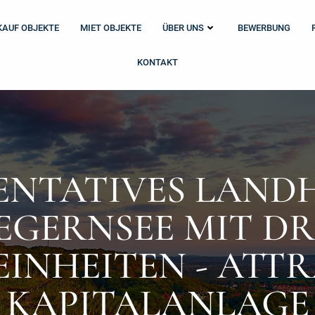
KAUF OBJEKTE
MIET OBJEKTE
ÜBER UNS
BEWERBUNG
KONTAKT
ENTATIVES LAND
EGERNSEE MIT DR
INHEITEN - ATTR
KAPITALANLAGE