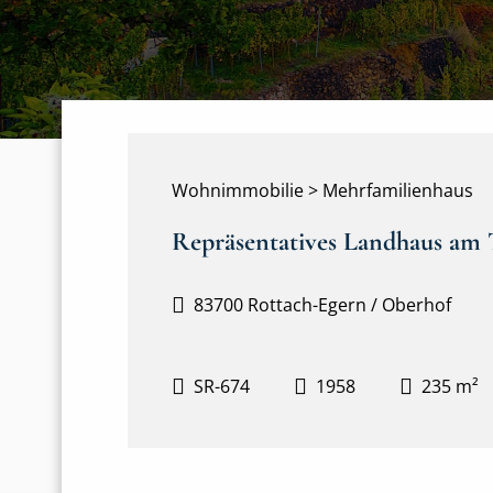
Wohnimmobilie > Mehrfamilienhaus
Repräsentatives Landhaus am T
83700 Rottach-Egern / Oberhof
SR-674
1958
235 m²