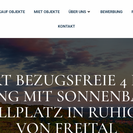
KAUF OBJEKTE
MIET OBJEKTE
ÜBER UNS
BEWERBUNG
KONTAKT
T BEZUGSFREIE 4
G MIT SONNENB
LLPLATZ IN RUHI
VON FREITAL