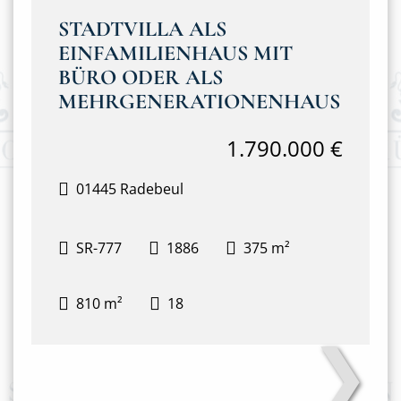
STADTVILLA ALS
EINFAMILIENHAUS MIT
BÜRO ODER ALS
MEHRGENERATIONENHAUS
1.790.000 €
01445 Radebeul
SR-777
1886
375 m²
810 m²
18
❯
203FBB~1