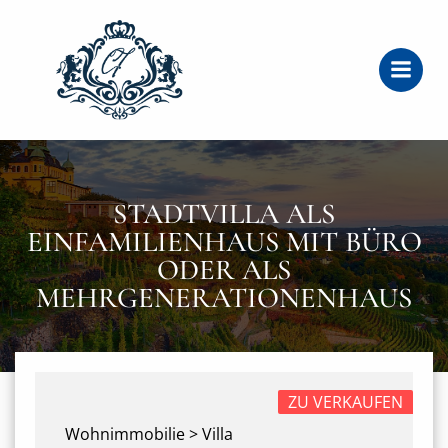
Zum
Inhalt
springen
STADTVILLA ALS
EINFAMILIENHAUS MIT BÜRO
ODER ALS
MEHRGENERATIONENHAUS
ZU VERKAUFEN
Wohnimmobilie > Villa