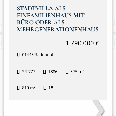
STADTVILLA ALS
EINFAMILIENHAUS MIT
BÜRO ODER ALS
MEHRGENERATIONENHAUS
1.790.000 €
01445 Radebeul
SR-777
1886
375 m²
810 m²
18
❯
203FBB~1