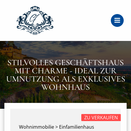
Zum
Inhalt
springen
STILVOLLES GESCHÄFTSHAUS
MIT CHARME - IDEAL ZUR
UMNUTZUNG ALS EXKLUSIVES
WOHNHAUS
ZU VERKAUFEN
Wohnimmobilie > Einfamilienhaus