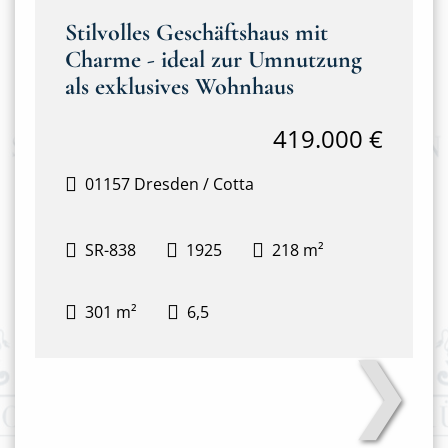
Stilvolles Geschäftshaus mit
Charme - ideal zur Umnutzung
als exklusives Wohnhaus
419.000 €
01157 Dresden / Cotta
SR-838
1925
218 m²
301 m²
6,5
❯
Hausansicht