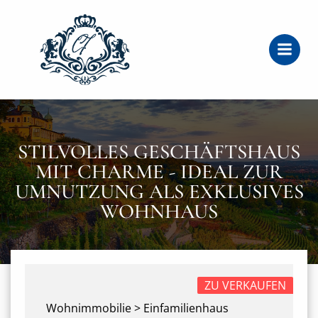
Zum
Inhalt
springen
STILVOLLES GESCHÄFTSHAUS
MIT CHARME - IDEAL ZUR
UMNUTZUNG ALS EXKLUSIVES
WOHNHAUS
ZU VERKAUFEN
Wohnimmobilie > Einfamilienhaus