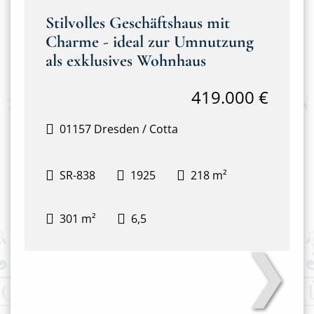
Stilvolles Geschäftshaus mit
Charme - ideal zur Umnutzung
als exklusives Wohnhaus
419.000 €
01157 Dresden / Cotta
SR-838
1925
218 m²
301 m²
6,5
❯
Hausansicht