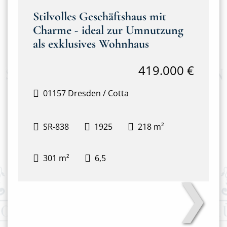
Stilvolles Geschäftshaus mit
Charme - ideal zur Umnutzung
als exklusives Wohnhaus
419.000 €
01157 Dresden / Cotta
SR-838
1925
218 m²
301 m²
6,5
❯
Hausansicht