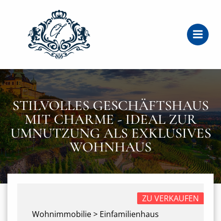
Zum
Inhalt
springen
STILVOLLES GESCHÄFTSHAUS
MIT CHARME - IDEAL ZUR
UMNUTZUNG ALS EXKLUSIVES
WOHNHAUS
ZU VERKAUFEN
Wohnimmobilie > Einfamilienhaus