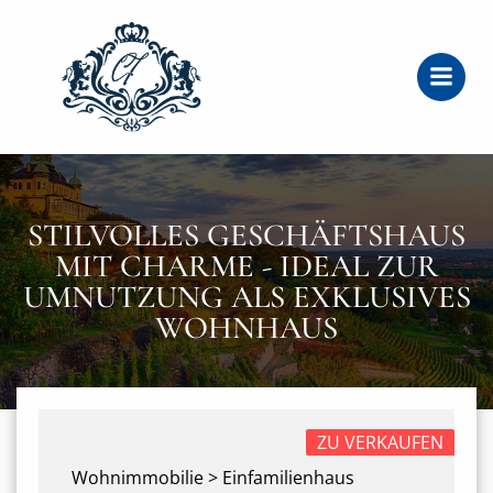
Zum
Inhalt
springen
STILVOLLES GESCHÄFTSHAUS
MIT CHARME - IDEAL ZUR
UMNUTZUNG ALS EXKLUSIVES
WOHNHAUS
ZU VERKAUFEN
Wohnimmobilie > Einfamilienhaus