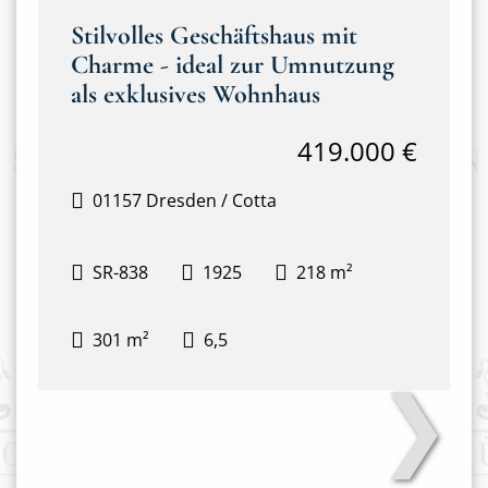
Stilvolles Geschäftshaus mit
Charme - ideal zur Umnutzung
als exklusives Wohnhaus
419.000 €
01157 Dresden / Cotta
SR-838
1925
218 m²
301 m²
6,5
❯
Hausansicht