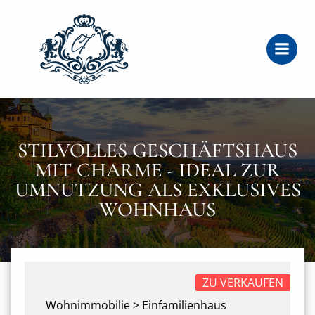
Zum
Inhalt
springen
STILVOLLES GESCHÄFTSHAUS
MIT CHARME - IDEAL ZUR
UMNUTZUNG ALS EXKLUSIVES
WOHNHAUS
ZU VERKAUFEN
Wohnimmobilie > Einfamilienhaus