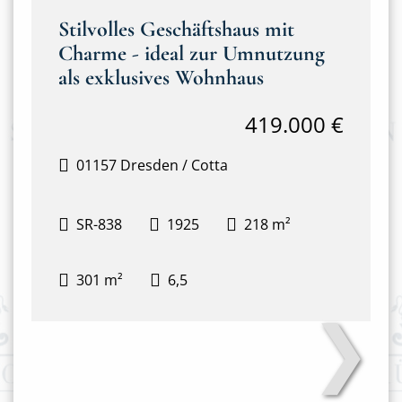
Stilvolles Geschäftshaus mit
Charme - ideal zur Umnutzung
als exklusives Wohnhaus
419.000 €
01157 Dresden / Cotta
SR-838
1925
218 m²
301 m²
6,5
❯
Hausansicht