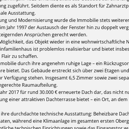
g zugeführt. Seitdem diente es als Standort für Zahnarzt
ale Ausstattung.
tung und Modernisierung wurde die Immobilie stets weitere
im Jahr 1997 der Austausch der Fenster hin zu doppelt verg
teigernden Ansprüchen gerecht werden.
e Möglichkeit, das Objekt wieder in eine wohnwirtschaftlich
familienhaus ist problemlos realisierbar und bietet insbes
Flair zu schaffen.
mmobilie durch ihre angenehm ruhige Lage – ein Rückzugsort
 bietet. Das Gebäude erstreckt sich über zwei Etagen und i
zur Verfügung stehen. Insgesamt 6,5 Zimmer sowie zwei sep
iengerechte Raumaufteilung.
 Jahr 2017 für rund 30.000 € erneuerte Dach dar, das nicht 
ung einer attraktiven Dachterrasse bietet – ein Ort, an dem
ihre durchdachte technische Ausstattung: Beheizbare Dach
aten, während eine Klimaanlage im gesamten ersten Ober
tliche technischen Einrichtungen sowie das Eingangstor w