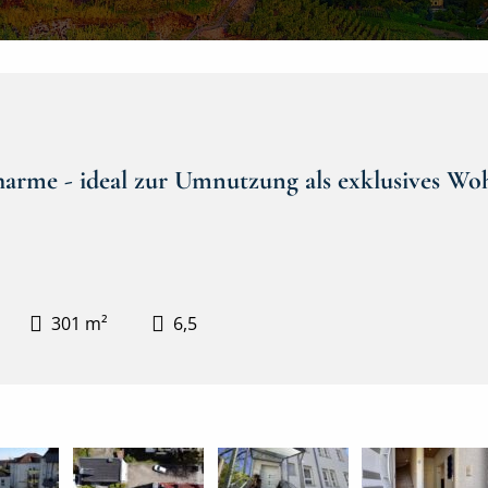
Charme - ideal zur Umnutzung als exklusives W
301 m²
6,5
Hausansicht