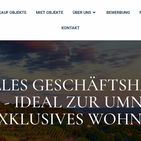
KAUF OBJEKTE
MIET OBJEKTE
ÜBER UNS
BEWERBUNG
KONTAKT
LLES GESCHÄFTSH
- IDEAL ZUR U
EXKLUSIVES WOH