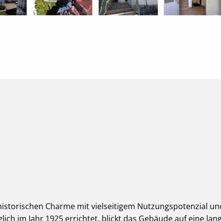
istorischen Charme mit vielseitigem Nutzungspotenzial und
ich im Jahr 1925 errichtet, blickt das Gebäude auf eine la