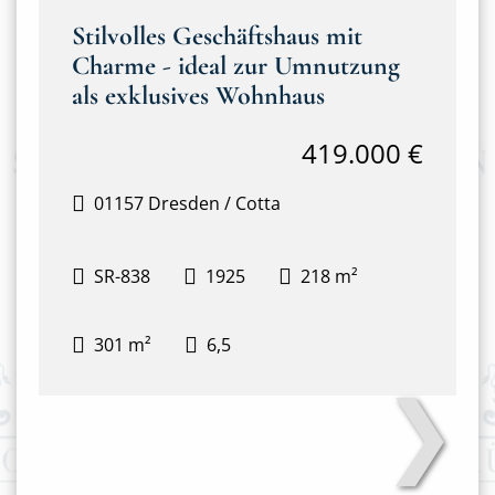
Stilvolles Geschäftshaus mit
Charme - ideal zur Umnutzung
als exklusives Wohnhaus
419.000 €
01157 Dresden / Cotta
SR-838
1925
218 m²
301 m²
6,5
❯
Hausansicht