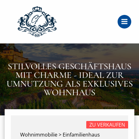
Zum
Inhalt
springen
STILVOLLES GESCHÄFTSHAUS
MIT CHARME - IDEAL ZUR
UMNUTZUNG ALS EXKLUSIVES
WOHNHAUS
ZU VERKAUFEN
Wohnimmobilie > Einfamilienhaus