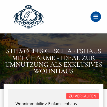
Zum
Inhalt
springen
STILVOLLES GESCHÄFTSHAUS
MIT CHARME - IDEAL ZUR
UMNUTZUNG ALS EXKLUSIVES
WOHNHAUS
ZU VERKAUFEN
Wohnimmobilie > Einfamilienhaus