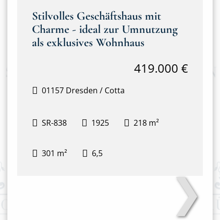
Stilvolles Geschäftshaus mit
Charme - ideal zur Umnutzung
als exklusives Wohnhaus
419.000 €
01157 Dresden / Cotta
SR-838
1925
218 m²
301 m²
6,5
❯
Hausansicht