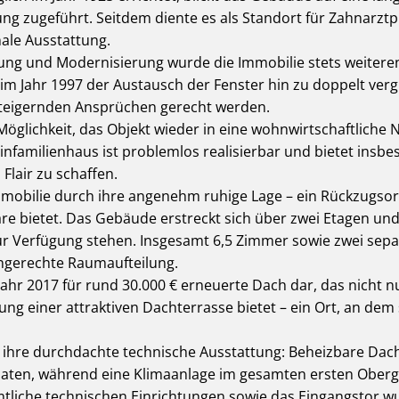
g zugeführt. Seitdem diente es als Standort für Zahnarzt
ale Ausstattung.
tung und Modernisierung wurde die Immobilie stets weitere
im Jahr 1997 der Austausch der Fenster hin zu doppelt verg
teigernden Ansprüchen gerecht werden.
e Möglichkeit, das Objekt wieder in eine wohnwirtschaftlich
familienhaus ist problemlos realisierbar und bietet insbes
Flair zu schaffen.
mmobilie durch ihre angenehm ruhige Lage – ein Rückzugsort
 bietet. Das Gebäude erstreckt sich über zwei Etagen und i
zur Verfügung stehen. Insgesamt 6,5 Zimmer sowie zwei sep
iengerechte Raumaufteilung.
 Jahr 2017 für rund 30.000 € erneuerte Dach dar, das nicht 
ung einer attraktiven Dachterrasse bietet – ein Ort, an dem
ihre durchdachte technische Ausstattung: Beheizbare Dach
aten, während eine Klimaanlage im gesamten ersten Ober
tliche technischen Einrichtungen sowie das Eingangstor w