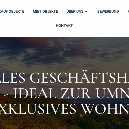
KAUF OBJEKTE
MIET OBJEKTE
ÜBER UNS
BEWERBUNG
KONTAKT
LLES GESCHÄFTSH
- IDEAL ZUR U
EXKLUSIVES WOH