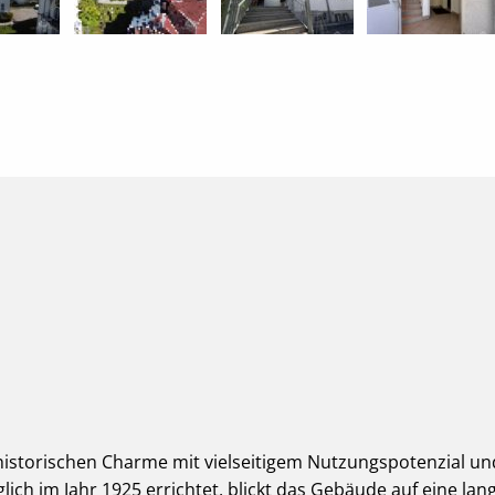
istorischen Charme mit vielseitigem Nutzungspotenzial und
ich im Jahr 1925 errichtet, blickt das Gebäude auf eine la