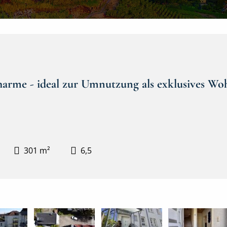
Charme - ideal zur Umnutzung als exklusives W
301 m²
6,5
Hausansicht