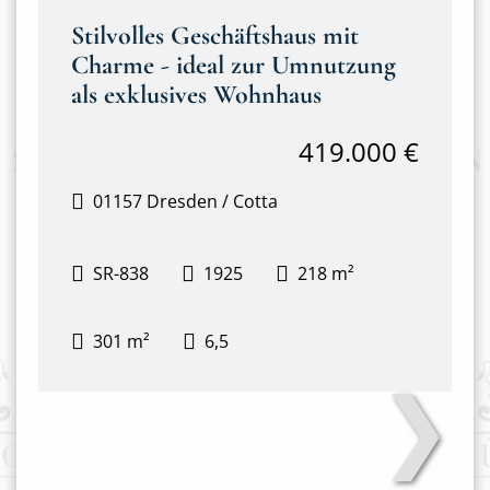
Stilvolles Geschäftshaus mit
Charme - ideal zur Umnutzung
als exklusives Wohnhaus
419.000 €
01157 Dresden / Cotta
SR-838
1925
218 m²
301 m²
6,5
❯
Hausansicht