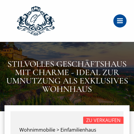
Zum
Inhalt
springen
STILVOLLES GESCHÄFTSHAUS
MIT CHARME - IDEAL ZUR
UMNUTZUNG ALS EXKLUSIVES
WOHNHAUS
ZU VERKAUFEN
Wohnimmobilie > Einfamilienhaus