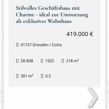
Stilvolles Geschäftshaus mit
Charme - ideal zur Umnutzung
als exklusives Wohnhaus
419.000 €
01157 Dresden / Cotta
SR-838
1925
218 m²
301 m²
6,5
❯
Hausansicht