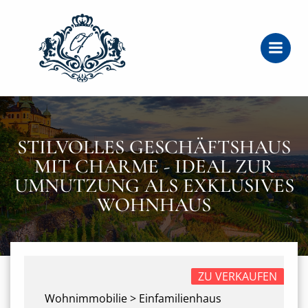
Zum
Inhalt
springen
STILVOLLES GESCHÄFTSHAUS
MIT CHARME - IDEAL ZUR
UMNUTZUNG ALS EXKLUSIVES
WOHNHAUS
ZU VERKAUFEN
Wohnimmobilie > Einfamilienhaus