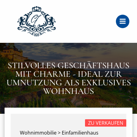
Zum
Inhalt
springen
STILVOLLES GESCHÄFTSHAUS
MIT CHARME - IDEAL ZUR
UMNUTZUNG ALS EXKLUSIVES
WOHNHAUS
ZU VERKAUFEN
Wohnimmobilie > Einfamilienhaus