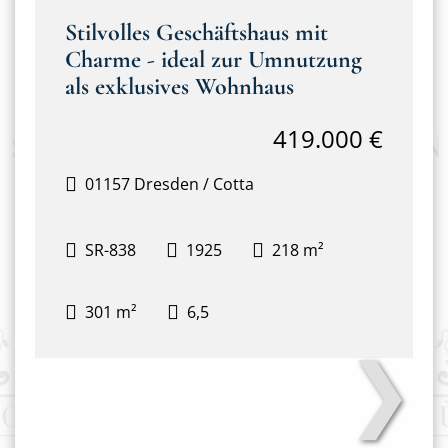
Stilvolles Geschäftshaus mit
Charme - ideal zur Umnutzung
als exklusives Wohnhaus
419.000 €
01157 Dresden / Cotta
SR-838
1925
218 m²
301 m²
6,5
❯
Hausansicht