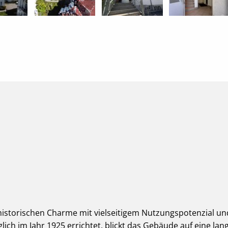
istorischen Charme mit vielseitigem Nutzungspotenzial und
ich im Jahr 1925 errichtet, blickt das Gebäude auf eine la