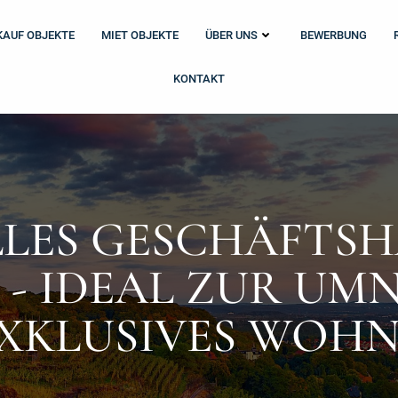
KAUF OBJEKTE
MIET OBJEKTE
ÜBER UNS
BEWERBUNG
KONTAKT
LLES GESCHÄFTSH
- IDEAL ZUR U
EXKLUSIVES WOH