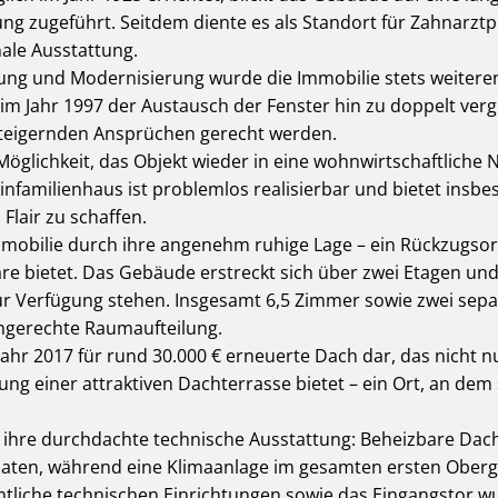
g zugeführt. Seitdem diente es als Standort für Zahnarzt
ale Ausstattung.
tung und Modernisierung wurde die Immobilie stets weitere
im Jahr 1997 der Austausch der Fenster hin zu doppelt verg
teigernden Ansprüchen gerecht werden.
e Möglichkeit, das Objekt wieder in eine wohnwirtschaftlich
familienhaus ist problemlos realisierbar und bietet insbes
Flair zu schaffen.
mmobilie durch ihre angenehm ruhige Lage – ein Rückzugsort
 bietet. Das Gebäude erstreckt sich über zwei Etagen und i
zur Verfügung stehen. Insgesamt 6,5 Zimmer sowie zwei sep
iengerechte Raumaufteilung.
 Jahr 2017 für rund 30.000 € erneuerte Dach dar, das nicht 
ung einer attraktiven Dachterrasse bietet – ein Ort, an dem
ihre durchdachte technische Ausstattung: Beheizbare Dach
aten, während eine Klimaanlage im gesamten ersten Ober
tliche technischen Einrichtungen sowie das Eingangstor w