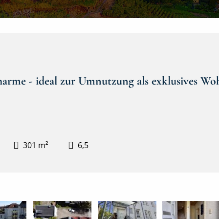
Charme - ideal zur Umnutzung als exklusives W
301 m²
6,5
Hausansicht