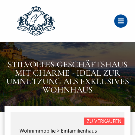
Zum
Inhalt
springen
STILVOLLES GESCHÄFTSHAUS
MIT CHARME - IDEAL ZUR
UMNUTZUNG ALS EXKLUSIVES
WOHNHAUS
ZU VERKAUFEN
Wohnimmobilie > Einfamilienhaus