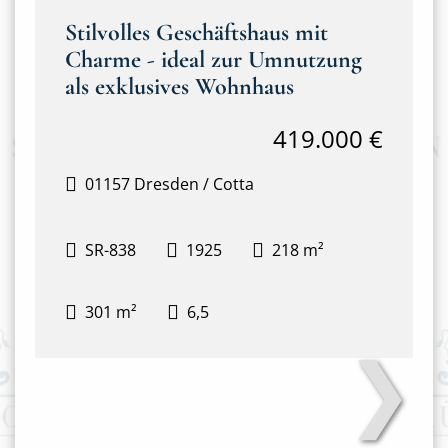
Stilvolles Geschäftshaus mit
Charme - ideal zur Umnutzung
als exklusives Wohnhaus
419.000 €
01157 Dresden / Cotta
SR-838
1925
218 m²
301 m²
6,5
❯
Hausansicht