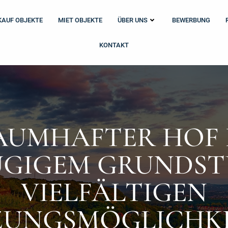
KAUF OBJEKTE
MIET OBJEKTE
ÜBER UNS
BEWERBUNG
KONTAKT
AUMHAFTER HOF 
GIGEM GRUNDSTÜ
IELFÄLTIGEN N
NGSMÖGLICHKEI