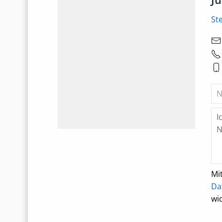
St
Mi
Da
wi