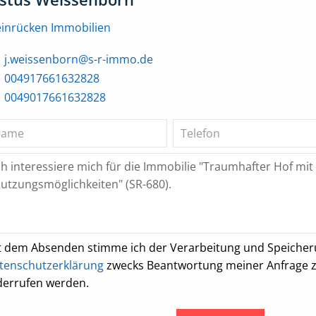
einrücken Immobilien
j.weissenborn@s-r-immo.de
004917661632828
0049017661632828
t dem Absenden stimme ich der Verarbeitung und Speiche
tenschutzerklärung
zwecks Beantwortung meiner Anfrage zu.
derrufen werden.