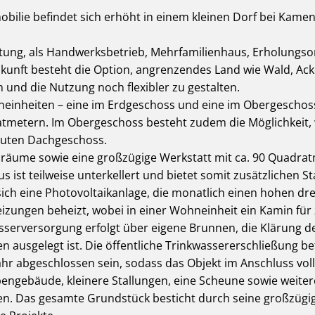
obilie befindet sich erhöht in einem kleinen Dorf bei Kamenz
ltung, als Handwerksbetrieb, Mehrfamilienhaus, Erholungso
ukunft besteht die Option, angrenzendes Land wie Wald, Ac
n und die Nutzung noch flexibler zu gestalten.
inheiten – eine im Erdgeschoss und eine im Obergeschoss
tmetern. Im Obergeschoss besteht zudem die Möglichkeit,
auten Dachgeschoss.
äume sowie eine großzügige Werkstatt mit ca. 90 Quadratm
s ist teilweise unterkellert und bietet somit zusätzlichen 
ich eine Photovoltaikanlage, die monatlich einen hohen dreis
zungen beheizt, wobei in einer Wohneinheit ein Kamin für
asserversorgung erfolgt über eigene Brunnen, die Klärung 
en ausgelegt ist. Die öffentliche Trinkwassererschließung bef
hr abgeschlossen sein, sodass das Objekt im Anschluss voll 
ngebäude, kleinere Stallungen, eine Scheune sowie weitere
ten. Das gesamte Grundstück besticht durch seine großzügige