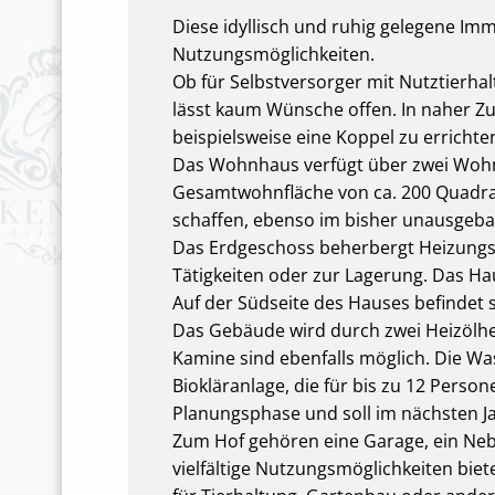
Diese idyllisch und ruhig gelegene Imm
Nutzungsmöglichkeiten.
Ob für Selbstversorger mit Nutztierha
lässt kaum Wünsche offen. In naher Z
beispielsweise eine Koppel zu errichte
Das Wohnhaus verfügt über zwei Wohne
Gesamtwohnfläche von ca. 200 Quadra
schaffen, ebenso im bisher unausgeb
Das Erdgeschoss beherbergt Heizungsr
Tätigkeiten oder zur Lagerung. Das Hau
Auf der Südseite des Hauses befindet s
Das Gebäude wird durch zwei Heizölhei
Kamine sind ebenfalls möglich. Die W
Biokläranlage, die für bis zu 12 Person
Planungsphase und soll im nächsten Ja
Zum Hof gehören eine Garage, ein Nebe
vielfältige Nutzungsmöglichkeiten bie