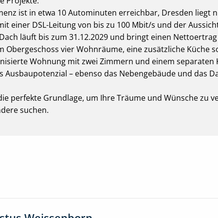
e Projekte.
menz ist in etwa 10 Autominuten erreichbar, Dresden liegt n
it einer DSL-Leitung von bis zu 100 Mbit/s und der Aussich
Dach läuft bis zum 31.12.2029 und bringt einen Nettoertra
im Obergeschoss vier Wohnräume, eine zusätzliche Küche 
ernisierte Wohnung mit zwei Zimmern und einem separaten K
es Ausbaupotenzial – ebenso das Nebengebäude und das Da
die perfekte Grundlage, um Ihre Träume und Wünsche zu verw
ondere suchen.
ustus Weissenborn