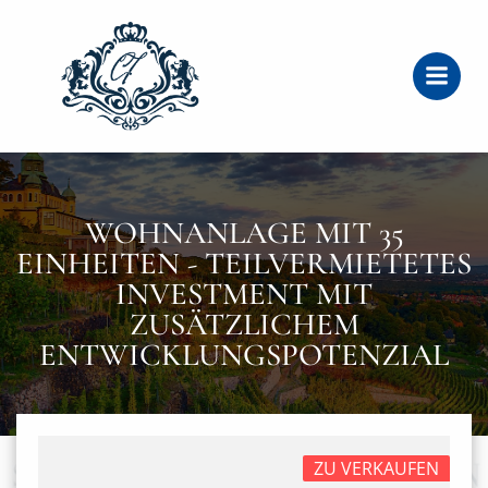
Zum
Inhalt
springen
WOHNANLAGE MIT 35
EINHEITEN - TEILVERMIETETES
INVESTMENT MIT
ZUSÄTZLICHEM
ENTWICKLUNGSPOTENZIAL
ZU VERKAUFEN