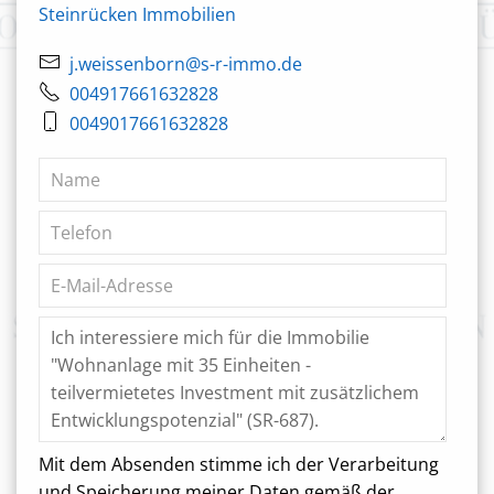
Steinrücken Immobilien
j.weissenborn@s-r-immo.de
004917661632828
0049017661632828
Mit dem Absenden stimme ich der Verarbeitung
und Speicherung meiner Daten gemäß der