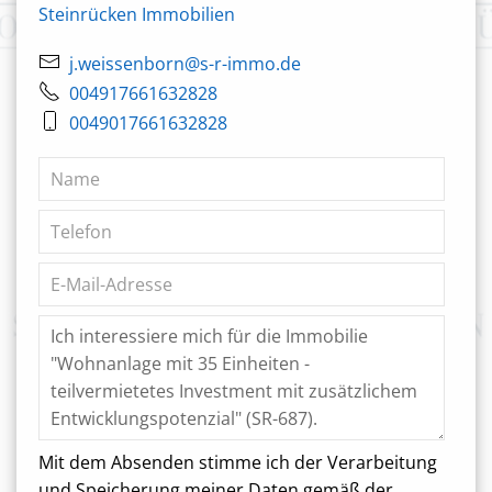
Steinrücken Immobilien
j.weissenborn@s-r-immo.de
004917661632828
0049017661632828
Mit dem Absenden stimme ich der Verarbeitung
und Speicherung meiner Daten gemäß der