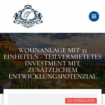
Zum
Inhalt
springen
WOHNANLAGE MIT 35
EINHEITEN - TEILVERMIETETES
INVESTMENT MIT
ZUSÄTZLICHEM
ENTWICKLUNGSPOTENZIAL
ZU VERKAUFEN