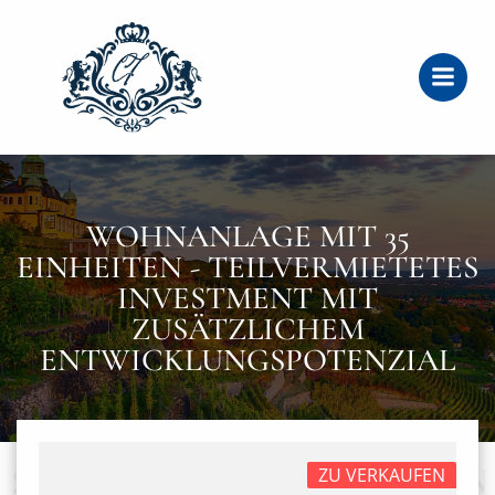
Zum
Inhalt
springen
WOHNANLAGE MIT 35
EINHEITEN - TEILVERMIETETES
INVESTMENT MIT
ZUSÄTZLICHEM
ENTWICKLUNGSPOTENZIAL
ZU VERKAUFEN