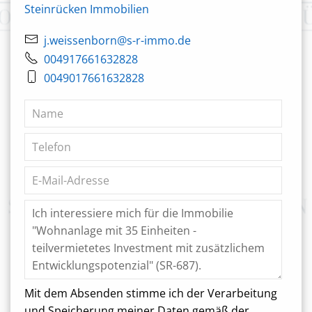
Steinrücken Immobilien
j.weissenborn@s-r-immo.de
004917661632828
0049017661632828
Mit dem Absenden stimme ich der Verarbeitung
und Speicherung meiner Daten gemäß der