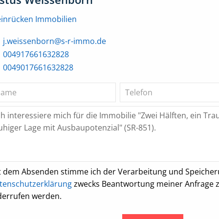
einrücken Immobilien
j.weissenborn@s-r-immo.de
004917661632828
0049017661632828
t dem Absenden stimme ich der Verarbeitung und Speiche
tenschutzerklärung
zwecks Beantwortung meiner Anfrage zu.
derrufen werden.