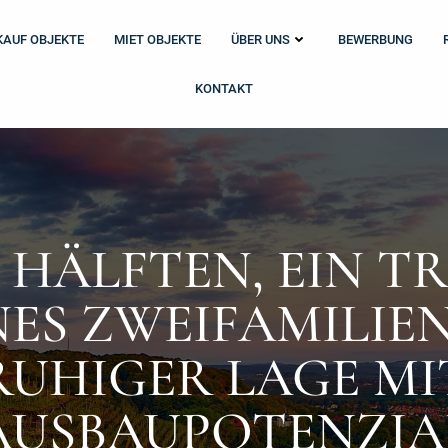
KAUF OBJEKTE
MIET OBJEKTE
ÜBER UNS
BEWERBUNG
KONTAKT
 HÄLFTEN, EIN T
ES ZWEIFAMILIEN
RUHIGER LAGE MI
AUSBAUPOTENZIA