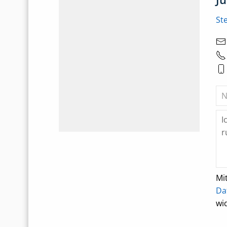
St
Mi
Da
wi