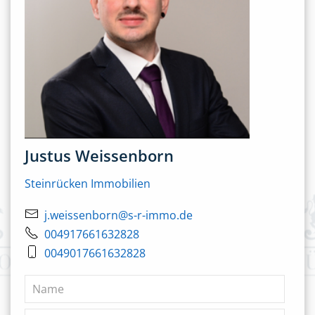
Justus Weissenborn
Steinrücken Immobilien
j.weissenborn@s-r-immo.de
004917661632828
0049017661632828