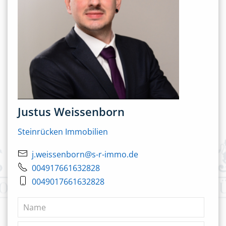
Justus Weissenborn
Steinrücken Immobilien
j.weissenborn@s-r-immo.de
004917661632828
0049017661632828