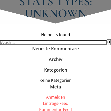
STATS TYPES:
UNKNOWN
No posts found
Search
for:
Neueste Kommentare
Archiv
Kategorien
Keine Kategorien
Meta
Anmelden
Eintrags-Feed
Kommentar-Feed