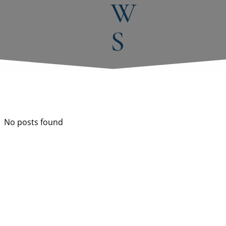
W
S
No posts found