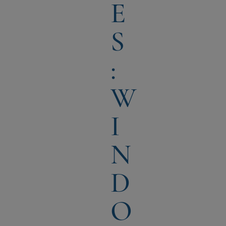
E
S
:
W
I
N
D
O