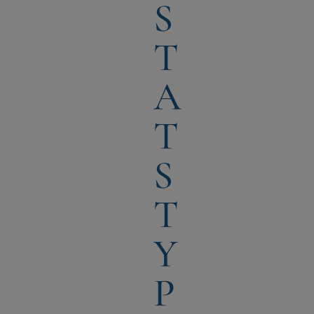
S
T
A
T
S
T
Y
P