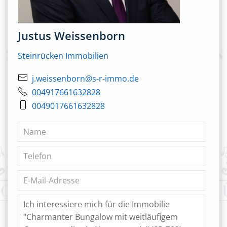
Justus Weissenborn
Steinrücken Immobilien
j.weissenborn@s-r-immo.de
004917661632828
0049017661632828