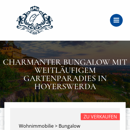
Zum
Inhalt
springen
CHARMANTER BUNGALOW MIT
WEITLÄUFIGEM
GARTENPARADIES IN
HOYERSWERDA
ZU VERKAUFEN
Wohnimmobilie > Bungalow