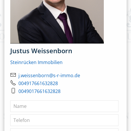
Justus Weissenborn
Steinrücken Immobilien
j.weissenborn@s-r-immo.de
004917661632828
0049017661632828