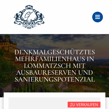
Zum
Inhalt
springen
DENKMALGESCHÜTZTES
MEHRFAMILIENHAUS IN
LOMMATZSCH MIT
AUSBAURESERVEN UND
SANIERUNGSPOTENZIAL
ZU VERKAUFEN