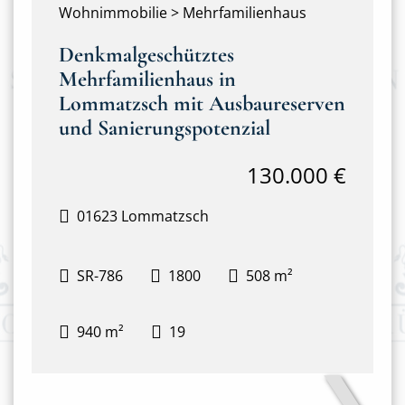
Wohnimmobilie > Mehrfamilienhaus
Denkmalgeschütztes
Mehrfamilienhaus in
Lommatzsch mit Ausbaureserven
und Sanierungspotenzial
130.000 €
01623 Lommatzsch
SR-786
1800
508 m²
940 m²
19
❯
Haupthaus mit Anbau