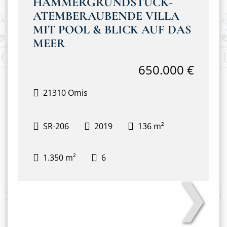
HAMMERGRUNDSTÜCK-
ATEMBERAUBENDE VILLA
MIT POOL & BLICK AUF DAS
MEER
650.000 €
21310 Omis
SR-206
2019
136 m²
1.350 m²
6
❯
Poolanlage