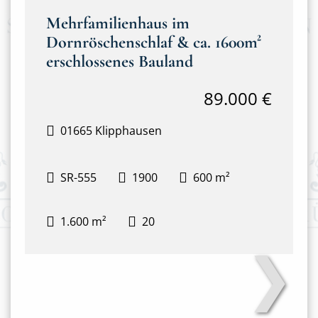
Mehrfamilienhaus im
Dornröschenschlaf & ca. 1600m²
erschlossenes Bauland
89.000 €
01665 Klipphausen
SR-555
1900
600 m²
1.600 m²
20
❯
2025-06-27-17-01-31-183