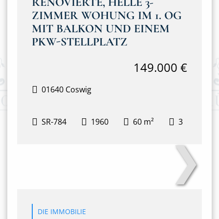
RENOVIERTE, HELLE 3-
ZIMMER WOHUNG IM 1. OG
MIT BALKON UND EINEM
PKW-STELLPLATZ
149.000 €
01640 Coswig
SR-784
1960
60 m²
3
❯
Balkon
DIE IMMOBILIE