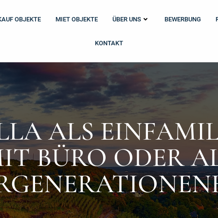
KAUF OBJEKTE
MIET OBJEKTE
ÜBER UNS
BEWERBUNG
KONTAKT
LLA ALS EINFAMI
IT BÜRO ODER A
RGENERATIONEN