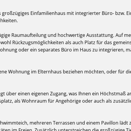
 großzügiges Einfamilienhaus mit integrierter Büro- bzw. 
chkeiten.
zügige Raumaufteilung und hochwertige Ausstattung. Auf meh
owohl Rückzugsmöglichkeiten als auch Platz für das gemein
rwohnung oder ein separates Büro im Haus zu integrieren, 
igene Wohnung im Elternhaus beziehen möchten, oder für di
ügt über einen eigenen Zugang, was Ihnen ein Höchstmaß a
itsplatz, als Wohnraum für Angehörige oder auch als zusät
 Schwimmteich, mehreren Terrassen und einem Pavillon lädt
äten im Freien. Zusätzlich unterstreichen die großzügige T