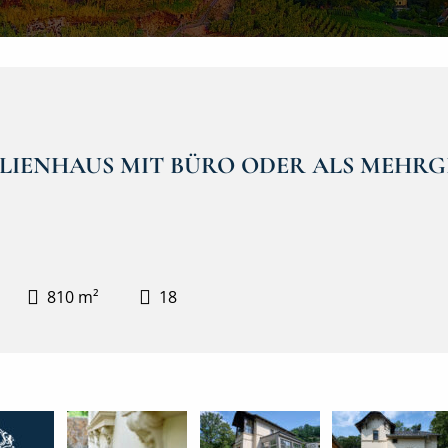
MILIENHAUS MIT BÜRO ODER ALS MEH
810 m²
18
203FBB~1