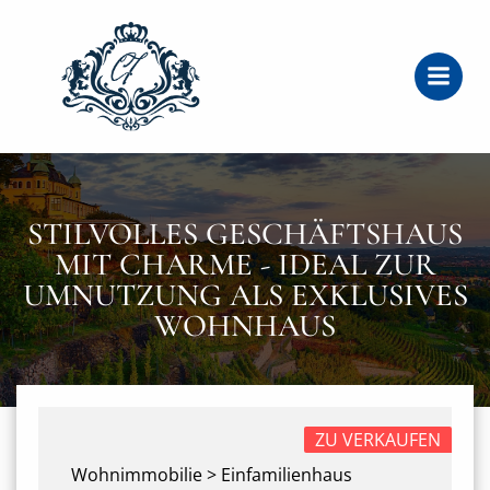
Zum
Inhalt
springen
STILVOLLES GESCHÄFTSHAUS
MIT CHARME - IDEAL ZUR
UMNUTZUNG ALS EXKLUSIVES
WOHNHAUS
ZU VERKAUFEN
Wohnimmobilie > Einfamilienhaus