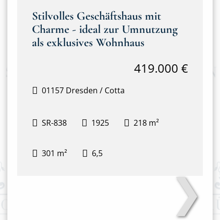
Stilvolles Geschäftshaus mit
Charme - ideal zur Umnutzung
als exklusives Wohnhaus
419.000 €
01157 Dresden / Cotta
SR-838
1925
218 m²
301 m²
6,5
❯
Hausansicht