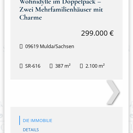
Wohnidylle im Doppelpack –
Zwei Mehrfamilienhäuser mit
Charme
299.000 €
09619 Mulda/Sachsen
SR-616
387 m²
2.100 m²
❯
Anton-Günther-Steig 3&4
DIE IMMOBILIE
DETAILS