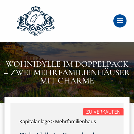
Zum
Inhalt
springen
WOHNIDYLLE IM DOPPELPACK
– ZWEI MEHRFAMILIENHÄUSER
MIT CHARME
ZU VERKAUFEN
Kapitalanlage > Mehrfamilienhaus