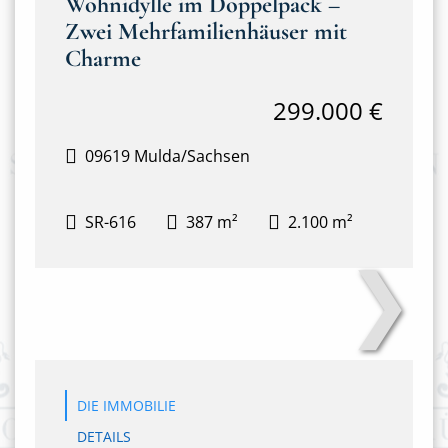
Wohnidylle im Doppelpack –
Zwei Mehrfamilienhäuser mit
Charme
299.000 €
09619 Mulda/Sachsen
SR-616
387 m²
2.100 m²
❯
Anton-Günther-Steig 3&4
DIE IMMOBILIE
DETAILS