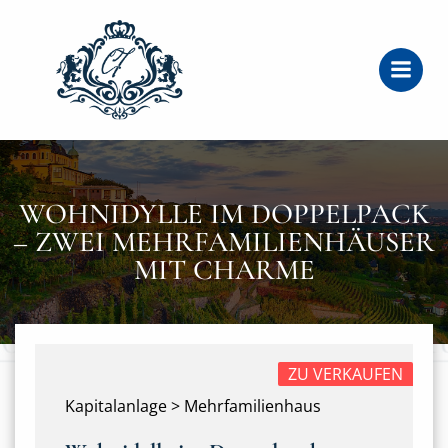
Zum
Inhalt
springen
WOHNIDYLLE IM DOPPELPACK
– ZWEI MEHRFAMILIENHÄUSER
MIT CHARME
ZU VERKAUFEN
Kapitalanlage > Mehrfamilienhaus