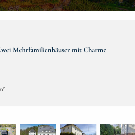
Zwei Mehrfamilienhäuser mit Charme
 m²
Anton-Günther-Steig 3&4