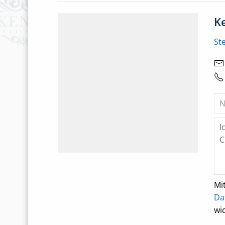
K
St
Mi
Da
wi