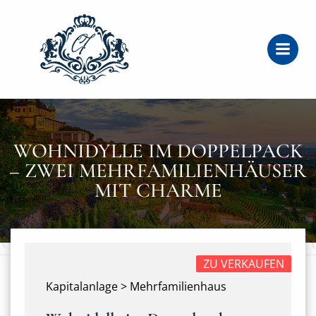
Zum
Inhalt
springen
WOHNIDYLLE IM DOPPELPACK
– ZWEI MEHRFAMILIENHÄUSER
MIT CHARME
ZU VERKAUFEN
Kapitalanlage > Mehrfamilienhaus