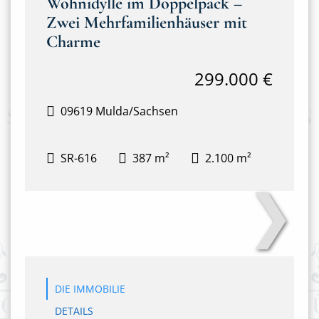
Wohnidylle im Doppelpack –
Zwei Mehrfamilienhäuser mit
Charme
299.000 €
09619 Mulda/Sachsen
SR-616
387 m²
2.100 m²
❯
Anton-Günther-Steig 3&4
DIE IMMOBILIE
DETAILS